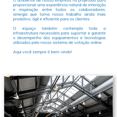
O ambiente de nossa empresa foi projetado para
proporcionar uma experiência natural de interação
e inspiração entre todos os colaboradores,
sinergia que torna nosso trabalho ainda mais
produtivo, ágil e eficiente para os clientes.
O espaço também contempla toda a
infraestrutura necessária para suportar e garantir
o desempenho dos equipamentos e tecnologias
utilizados pelo nosso sistema de votação online.
Aqui você sempre é bem-vindo!